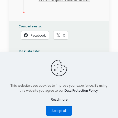
Comparte esto:
Facebook
X
Me gusta esto:
This website uses cookies to improve your experience. By using
this website you agree to our
Data Protection Policy
.
© 2026 Betheme by
Muffin group
| All Rights
Reserved | Powered by
WordPress
Read more
Accept all