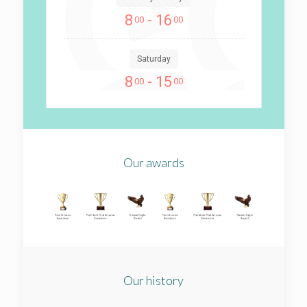
8
- 16
00
00
Saturday
8
- 15
00
00
Our awards
Our history