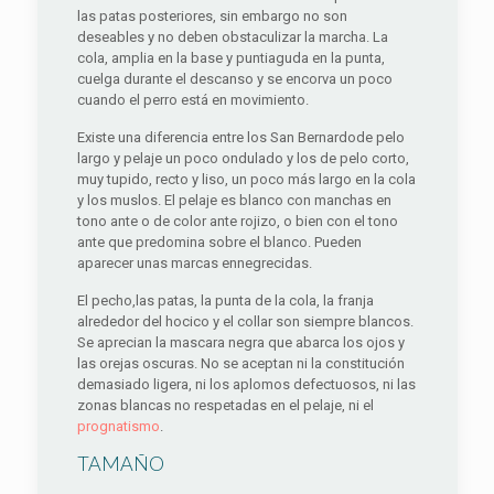
las patas posteriores, sin embargo no son
deseables y no deben obstaculizar la marcha. La
cola, amplia en la base y puntiaguda en la punta,
cuelga durante el descanso y se encorva un poco
cuando el perro está en movimiento.
Existe una diferencia entre los San Bernardode pelo
largo y pelaje un poco ondulado y los de pelo corto,
muy tupido, recto y liso, un poco más largo en la cola
y los muslos. El pelaje es blanco con manchas en
tono ante o de color ante rojizo, o bien con el tono
ante que predomina sobre el blanco. Pueden
aparecer unas marcas ennegrecidas.
El pecho,las patas, la punta de la cola, la franja
alrededor del hocico y el collar son siempre blancos.
Se aprecian la mascara negra que abarca los ojos y
las orejas oscuras. No se aceptan ni la constitución
demasiado ligera, ni los aplomos defectuosos, ni las
zonas blancas no respetadas en el pelaje, ni el
prognatismo
.
TAMAÑO