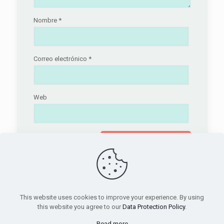
Nombre
*
Correo electrónico
*
Web
This website uses cookies to improve your experience. By using
this website you agree to our
Data Protection Policy
.
© 2026 Betheme by
Muffin group
| All Rights
Reserved | Powered by
WordPress
Read more