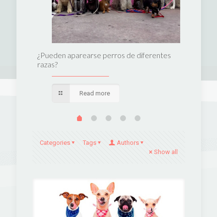
perro
¿Pueden aparearse perros de diferentes
Las 10 m
razas?
Read more
Categories
Tags
Authors
Show all