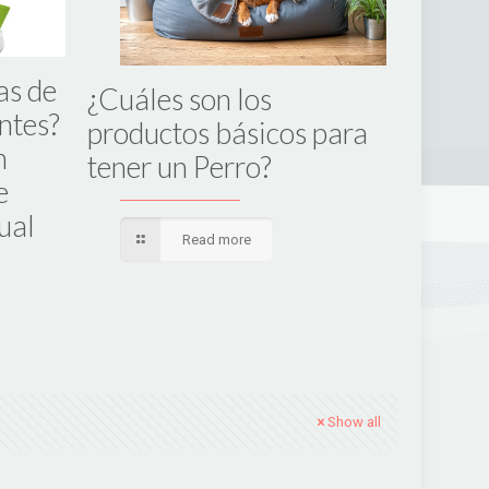
as de
¿Cuáles son los
¿Qué t
ntes?
productos básicos para
para q
n
tener un Perro?
obede
e
ual
Read more
Show all