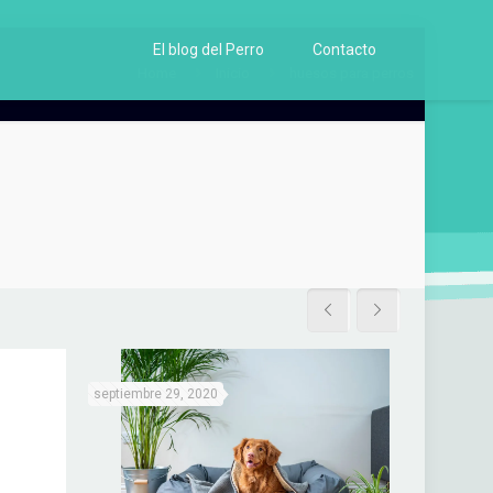
El blog del Perro
Contacto
Home
Inicio
huesos para perros
septiembre 29, 2020
junio 6, 202