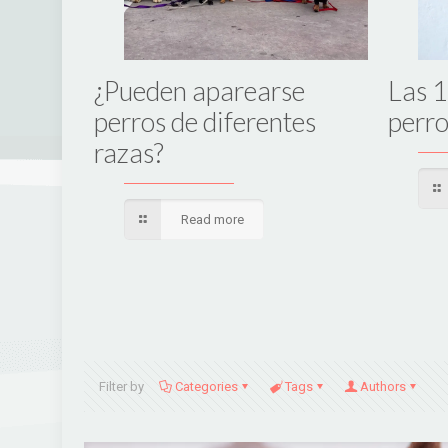
acer
¿Pueden aparearse
Las 1
 me
perros de diferentes
perro
razas?
Read more
Filter by
Categories
Tags
Authors