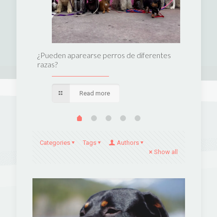
perro
¿Pueden aparearse perros de diferentes
Las 10 m
razas?
Read more
Categories
Tags
Authors
Show all