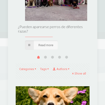
perro
¿Pueden aparearse perros de diferentes
Las 10 m
razas?
Read more
Categories
Tags
Authors
Show all