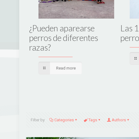
acer
¿Pueden aparearse
Las 1
 me
perros de diferentes
perro
razas?
Read more
Filter by
Categories
Tags
Authors