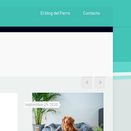
El blog del Perro
Contacto
Home
Inicio
artículos para un perro
septiembre 29, 2020
junio 6, 202