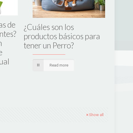
as de
¿Cuáles son los
¿Qué t
ntes?
productos básicos para
para q
n
tener un Perro?
obede
e
ual
Read more
Show all