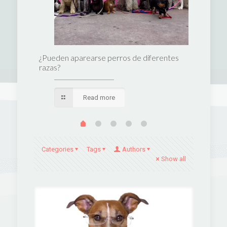
perro
¿Pueden aparearse perros de diferentes
Las 10 m
razas?
Read more
Categories
Tags
Authors
Show all